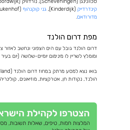
סכוונינגן (Scheveningen), נורדוויק (Noordwijk) ואטרקציות מפורסמות שאסור לפספס: טחנות הרוח
קינדרדייק
(Kinderdijk),
גני קוקנהוף
(Keukenhof) המפורסמים,
מדורודאם
.
מפת דרום הולנד
דרום הולנד גובל עם הים הצפוני ונחשב לאזור צפ
ומומלץ לשריין לו מינימום יומיים-שלושה (יום בעיר
הולנד, נקודות חן, אטרקציות, מוזיאונים, קולינריה