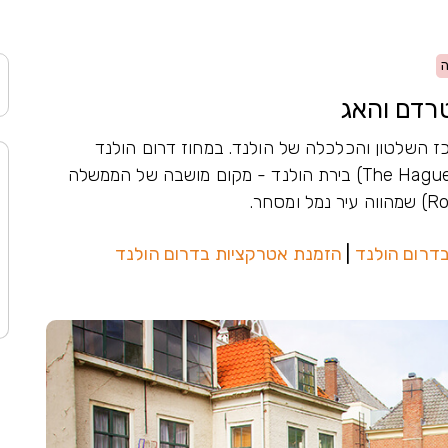
טרדם והאג
) נחשב למרכז השלטון והכלכלה של הולנד. במחוז דרום הולנד
שוכנות שתי ערים קסומות ומרתקות. העיר האג (The Hague) בירת הולנד - מקום מושבה של הממשלה
בדרום הולנד
|
הזמנת אטרקציות בדרום הולנד