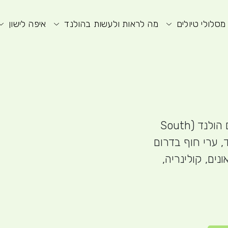
וע חיפוש
תפריט ראשי
תפריט נגישות
מסלולי טיולים
מה לראות ולעשות בהולנד
איפה לישון
בואו נצא למסע מרתק במחוז דרום הולנד (South
לנד, ערי חוף בדרום
נים, קולינריה,