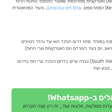
עולם הים בסכוונינגן
, והעיר המיניאטורית
וף במיוחד. מחוז דרום הולנד הוא יעד נהדר לטיולים
 האג, יום בעיר רוטרדם ויום לאטרקציות וערי החוף).
בואו נצא למסע מרתק במחוז דרום הולנד (South Holland) ונגלה ערים בדרום הולנד, ערי חוף בדרום
, טבע ועוד.