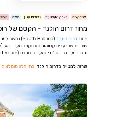
אטרקציה
פארק שעשועים
נקודות עניין
טירה
מצודה
מחוז דרום הולנד - הקסם של רו
מחוז
דרום הולנד
(South Holland
ובית המלוכה ההולנדי. והעיר רוטרדם (Rotterdam) שמהווה עיר נמל ומסחר.
שרות למטייל בדרום הולנד:
בתי מלון מומלצים 