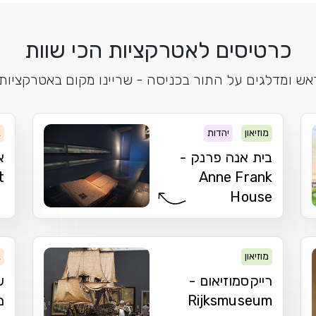
כרטיסים לאטרקציות הכי שוות
אש ומדלגים על התור בכניסה - שריינו מקום באטרקצי
מוזיאון
יהדות
א
בית אנה פרנק -
א
t
Anne Frank
House
מוזיאון
א
רייקסמוזיאום -
ש
Rijksmuseum
מ