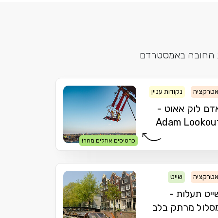
ות החובה באמסטרדם
טרקציה
נקודות עניין
דם לוק אאוט -
Adam Lookou
כרטיסים אוזלים מהר!
טרקציה
שייט
ייט תעלות -
סלול מרתק בלב