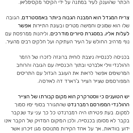
הכתר שהוענק לעיר במתנה על ידי הקיסר מקסימליאן.
צריח המגדל הוא המבנה הגבוה ביותר באמסטרדם
, הגובה
שלו הוא שמונים וחמישה מטרים ובעונת התיירות
אפשר
לעלות אליו, במסגרת סיורים מודרכים
, וליהנות ממרפסת עם
נוף מרהיב החולש על העיר העתיקה ועל חלקים רבים מהעיר.
בכניסה לכנסייה ניצבת לוחית ברונזה לזכרו של הזמר
ההולנדי ווילי אלברטי ובתוך הכנסייה עם הגובה והרוחב
המרשימים אפשר לראות את העוגב הגדול עם התריסים
המפורסמים שצייר הצייר ג'רארד דה לאירסה.
יש הטוענים כי ווסטרקרק הוא מקום קבורתו של הצייר
ההולנדי המפורסם רמברנדט
שהתגורר בסוף ימיו סמוך
למקום. בעת פטירתו היה רמברנדט כל כך עני עד שנקבר
בקבר לא מסומן בכנסייה, ולכן המיקום המדויק של הקבר אינו
ידוע בוודאות, אך על אחד הקירות מתנוסס מגן זיכרון אשר