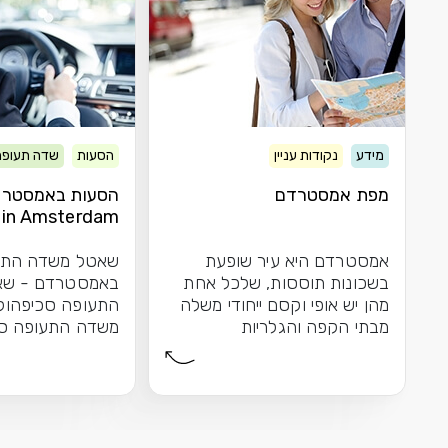
מידע
נקודות עניין
הסעות
שדה תעופה
מפת אמסטרדם
in Amsterdam
אמסטרדם היא עיר שופעת
שאטל משדה התע
בשכונות תוססות, שלכל אחת
באמסטרדם - שא
מהן יש אופי וקסם ייחודי משלה
התעופה סכיפהול
מבתי הקפה והגלריות
משדה התעופה סכ
האופנתיות של דה...
המלון שבחרת בא