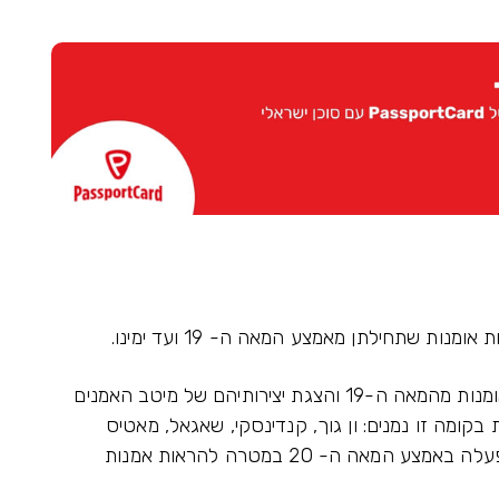
מנות שתחילתן מאמצע המאה ה- 19 ועד ימינו.
בכניסה למוזיאון בקומת הקרקע תחשפו לדברי אומנות מהמאה ה-19 והצגת יצירותיהם של מיטב האמנים
בקומה זו נמנים: ון גוך, קנדינסקי, שאגאל, מאטיס
ויצירותיה של קבוצת קוברה - תנועה אמנותית שפעלה באמצע המאה ה- 20 במטרה להראות אמנות