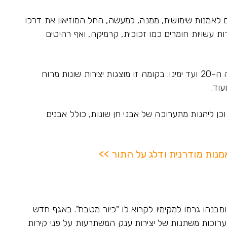
 לאמנות שימושית, ממנה, למעשה, החל המוזיאון את דרכו
יצירות עשויות חומרים כמו זכוכית, קרמיקה, ואף רהיטים
כאשר נעלה קומה נגיע לתקופה של אמצע המאה ה-20 ועד ימינו. בקומה זו מוצגות יצירות שונות מרוח
עוד.
וכן ליהנות מתערוכה של אבני חן שונות, כולל אבנים
אמנות מודרנית ודלג על התור >>
לבן ומבנהו גרמו למקימיו לקרוא לו "כיור מטבח". באגף חדש
ערוכות משתנות של יצירות ענק המשתרעות על פני קירות