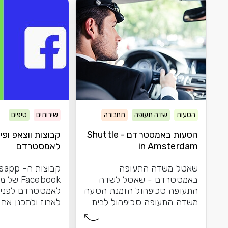
ת
שדה תעופה
תחבורה
שירותים
טיפים
הסעות באמסטרדם - Shuttle
קבוצות ווצאפ ופייסבוק
in Amste
לאמסטרדם
 משדה התעופה
קבוצות ה- Whatsapp וה-
טרדם - שאטל לשדה
Facebook של מדריכי מוזה
פה סכיפהול הזמנת הסעה
לאמסטרדם לפני שמתחילים
 התעופה סכיפהול לבית
לארוז ולתכנן את הטיול – שווה
ן שבחרת באמסטרדם...
להצטרף...