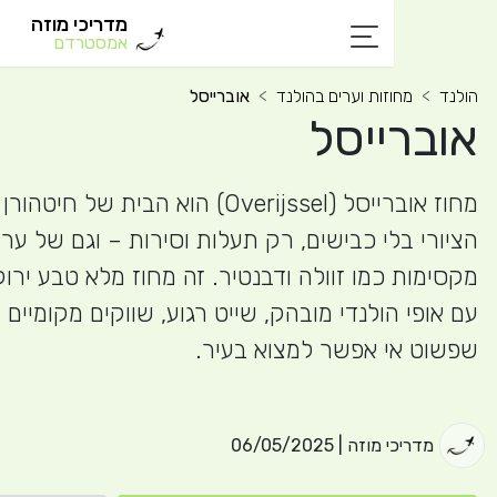
מדריכי מוזה
אמסטרדם
זות וערים בהולנד
אוברייסל
ייסל
מחוז אוברייסל (Overijssel) הוא הבית של חיטהורן – הכפר
י כבישים, רק תעלות וסירות – וגם של ערים
מו זוולה ודבנטיר. זה מחוז מלא טבע ירוק, עיירות
ולנדי מובהק, שייט רגוע, שווקים מקומיים ושקט
 אפשר למצוא בעיר.
ה | 06/05/2025