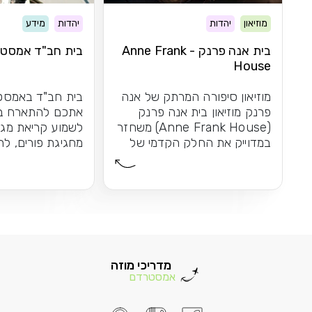
ן
יהדות
יהדות
מידע
בית אנה פרנק - Anne Frank
בית חב"ד אמסטרדם
H
ון סיפורה המרתק של אנה
בית חב"ד באמסטרדם מזמין
מוזיאון בית אנה פרנק
אתכם להתארח בערב שישי ,
(Anne Frank House) משחזר
לשמוע קריאת מגילה, להנות
יק את החלק הקדמי של
מחגיגת פורים, להדליק נרות
בו התנהלו...
חנוכה יחדיו...
מדריכי מוזה
אמסטרדם