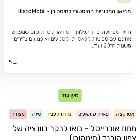
ניות ההיסטורי בחיטהורן - HistoMobil
יעה בין התעלות – מוזיאון קטן וקסום שמפגיש
כוניות קלאסיות, קטנועים ואופנועים נדירים
טען עוד
פארק שעשועים
נקודות עניין
טירה
מצודה
רייסל - בואו לבקר בוונציה של
נד (חיטהורן)