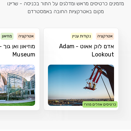
רטיסים מראש ומדלגים על התור בכניסה - שריינו
מקום באטרקציות החובה באמסטרדם
יה
נקודות עניין
אטרקציה
מוזיאון
אדם לוק אאוט - Adam
מוזיאון ואן גוך - Van Gogh
Museum
Loo
אוזלים מהר!