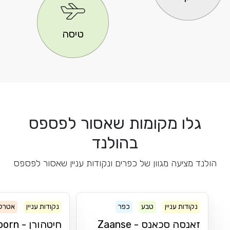
טיסה
 מקומות שאסור לפספס
בהולנד
עה מגוון של כפרים ונקודות עניין שאסור לפספס
 עניין
טבע
כפר
נקודות עניין
אטרקציה
מסלול טיול
כפר
זאנסה סכאנס - Zaanse
חיטהורן - Giethoorn