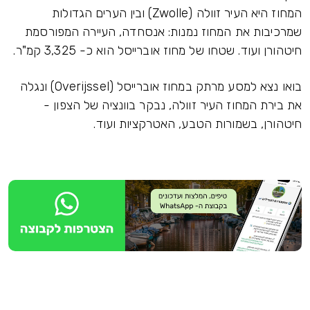
המחוז היא העיר זוולה (Zwolle) ובין הערים הגדולות
ת המחוז נמנות: אנסחדה, העיירה המפורסמת
שטחו של מחוז אוברייסל הוא כ- 3,325 קמ"ר.
בואו נצא למסע מרתק במחוז אוברייסל (Overijssel) ונגלה
וז העיר זוולה, נבקר בוונציה של הצפון -
מורות הטבע, האטרקציות ועוד.