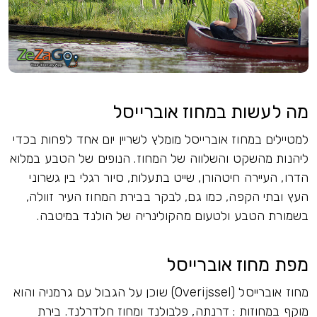
ת במחוז אוברייסל
חוז אוברייסל מומלץ לשריין יום אחד לפחות בכדי
קט והשלווה של המחוז. הנופים של הטבע במלוא
 חיטהורן, שייט בתעלות, סיור רגלי בין גשרוני
פה, כמו גם, לבקר בבירת המחוז העיר זוולה,
ע ולטעום מהקולינריה של הולנד במיטבה.
ז אוברייסל
מחוז אוברייסל (Overijssel) שוכן על הגבול עם גרמניה והוא
ת : דרנתה, פלבולנד ומחוז חלדרלנד. בירת