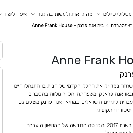
וע חיפוש
תפריט ראשי
תפריט נגישות
מסלולי טיולים
מה לראות ולעשות בהולנד
איפה לישון
ם באמסטרדם
בית אנה פרנק - Anne Frank House
רנק
Anne Frank Ho) משחזר במדוייק את החלק הקדמי של הבית בו התנהלו חיים
חבאו אנה פראנק ומשפחתה. הסיור מלווה בהסברים
רית לתיירים הישראלים. במוזיאון אנה פרנק מוצגים גם
טורי והתקופתי.
מוזיאון בית אנה פרנק באמסטרדם שופץ והורחב בשנת 2017 והכניסה החדשה של המוזיאון הועברה