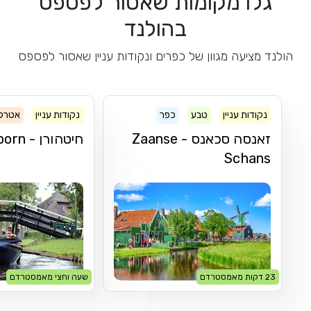
גלו מקומות שאסור לפספס
בהולנד
הולנד מציעה מגוון של כפרים ונקודות עניין שאסור לפספס
נקודות עניין
טבע
כפר
נקודות עניין
אטרק
מסלול טיול
כפר
זאנסה סכאנס - Zaanse
חיטהורן - Giethoorn
Schans
23 דקות מאמסטרדם
שעה וחצי מאמסטרדם