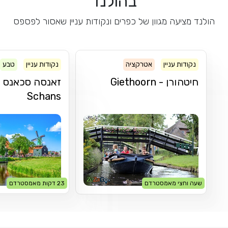
בהולנד
הולנד מציעה מגוון של כפרים ונקודות עניין שאסור לפספס
נקודות עניין
אטרקציה
נקודות עניין
טבע
מסלול טיול
כפר
חיטהורן - Giethoorn
Schans
שעה וחצי מאמסטרדם
23 דקות מאמסטרדם