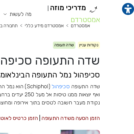
מדריכי מוזה
|
תוכן מרכזי
מנ
מה לעשות
אמסטרדם
אמסטרדם
אמסטרדם מידע כללי
תחבורה ב
נקודות עניין
שדה תעופה
שדה התעופה סכיפהול - hol
סכיפהול נמל התעופה הבינלאומ
שדה התעופה
סכיפהול
(Schiphol) הו
ואף יוצאות ממנו טי
נקודת מעבר חשובה לטסים בתוך אירופה ומחוצה
הזמן הסעה משדה התעופה
|
הזמן כרטיס לאוט