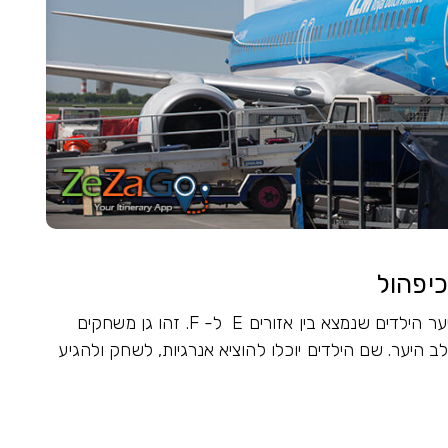
יפהול
אם אתם רוצים להרגיע מעט את הילדים, הגיעו ליער הילדים שנמצא בין אזורים E ל- F. זהו גן משחקים
ב היער. שם הילדים יוכלו להוציא אנרגיות, לשחק ולהגיע