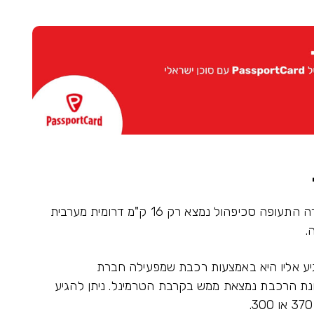
הגישה לשדה התעופה וממנו היא נוחה ביותר. שדה התעופה סכיפהול נמצא רק 16 ק"מ דרומית מערבית
יע אליו היא באמצעות רכבת שמפעילה חברת
Netherland Spoo או בקיצור NS. תחנת הרכבת נמצאת ממש בקרבת הטרמינל. ניתן להגיע