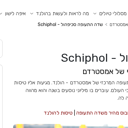
וע חיפוש
תפריט ראשי
תפריט נגישות
מסלולי טיולים
מה לראות ולעשות בהולנד
איפה לישון
אמסטרדם
שדה התעופה סכיפהול - Schiphol
Schip
י של אמסטרדם
א נמל התעופה המרכזי של אמסטרדם - הולנד. מגיעות אליו טיסות
סות אל מעל 250 יעדים ברחבי העולם. עוברים בו מיליוני נוסעים בשנה והוא מהווה
 לה.
ובוס מהיר משדה התעופה
|
טיסות להולנד