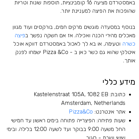
באמסטרדם מציעה 16 קומבינציות, תוספות שונות וטריות
שהופכות את הפיצה למעניינת יותר.
בנוסף במסעדה מוגשים מרקים חמים, בורקסים ועוד מגוון
מאכלים מהירי הכנה ואכילה. אז אם חשקה נפשך ב
פיצה
כשרה
וטעימה, או בא לך לאכול באמסטרדם דווקא אוכל
איטלקי שהוא גם כשר כאן ב - Pizza &Co ישמחו לפנק
אותך.
מידע כללי
כתובת: Kastelenstraat 105A, 1082 EB
Amsterdam, Netherlands
אתר אינטרנט:
Pizza&Co
שעות פתיחה: הפיצרייה פתוחה בימים ראשון עד חמישי
החל משעה 9:00 בבוקר ועד לשעה 12:00 בלילה. ובימי
שישי ושבת - סגור