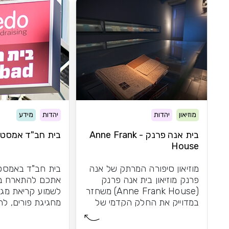
מוזיאון
יהדות
יהדות
מידע
בית אנה פרנק - Anne Frank
בית חב"ד אמסט
House
מוזיאון סיפורה המרתק של אנה
בית חב"ד באמסט
פרנק מוזיאון בית אנה פרנק
אתכם להתארח בע
(Anne Frank House) משחזר
לשמוע קריאת מגי
במדוייק את החלק הקדמי של
מחגיגת פורים, לה
הבית בו התנהלו...
חנוכה יחדיו...