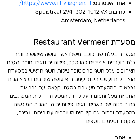
אתר אינטרנט:
https://www.vijffvlieghen.nl/
כתובת:
Spuistraat 294-302, 1012 VX
Amsterdam, Netherlands
מסעדת Restaurant Vermeer
מסעדה בעלת שני כוכבי מישלן אשר עושה שימוש בחומרי
גלם הולנדים אופייניים כמו סלק, פירות ים ודגים. חומרי הגלם
האהובים עלל השף כריסטופר ניילור, השף הראשי במסעדה
הוא ירקות ועשבי תיבול עימם הוא עושה שילובים ומוציא מנות
נפלאות. המסעדה מעוצבת בסגנון קלאסי עם נברשות
התלויות מעל ותמונות על קירות המסעדה. ירקות המשולבים
בתוך מנות של בשרים, דגים ופירות ים הן המנות המוגשות
במסעדה וכמובן גם קינוחים משובחים עם פירות, גבינה,
שוקולד וטעמים נוספים.
אתר